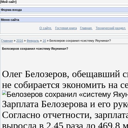
[
Мой сайт
]
Форма входа
Меню сайта
О сайте.
Гостевая книга
Главная.
Технический раздел.
Главная
»
2016
»
Февраль
»
16
» Белозеров сохранил «систему Якунина»?
Белозеров сохранил «систему Якунина»?
Олег Белозеров, обещавший 
не собирается экономить на с
Зарплата Белозерова и его ру
Согласно отчетности, зарплат
выросла в 2,45 раза до 469,8