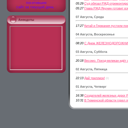
посетившие
05:29
Суд обязал РЖД отремонтиро
сайт за текущий день :
05:27
Глава РЖД Якунин готовит в
07 Августа, Среда
Анекдоты
17:27
Китай и Германия пустили по
04 Августа, Воскресенье
08:20
С Днем ЖЕЛЕЗНОДОРОЖНИК
03 Августа, Суббота
20:18
Весомо. Поезд-великан идёт о
02 Августа, Пятница
22:13
Дай триллион!
(0)
01 Августа, Четверг
16:38
Создателей железных дорог Р
10:31
В Тюменской области горел л