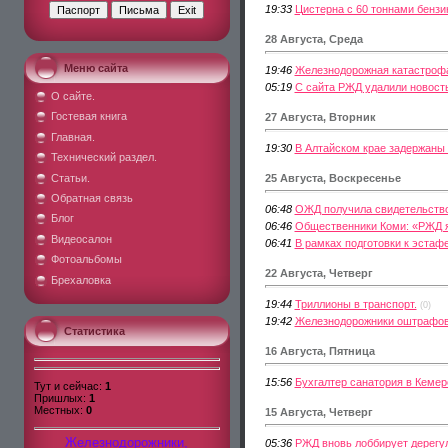
19:33
Цистерна с 60 тоннами бензин
28 Августа, Среда
Меню сайта
19:46
Железнодорожная катастрофа 
05:19
С сайта РЖД удалили новость
О сайте.
Гостевая книга
27 Августа, Вторник
Главная.
19:30
В Алтайском крае задержаны
Технический раздел.
Статьи.
25 Августа, Воскресенье
Обратная связь
06:48
ОЖД получила свидетельство
Блог
06:46
Общественники Коми: «РЖД я
Видеосалон
06:41
В рамках подготовки к эстаф
Фотоальбомы
22 Августа, Четверг
Брехаловка
19:44
Триллионы в транспорт.
(0)
19:42
Железнодорожники оштрафова
Статистика
16 Августа, Пятница
15:56
Бухгалтер санатория в Кеме
Тут и сейчас:
1
Пришлых:
1
Местных:
0
15 Августа, Четверг
Железнодорожники,
05:36
РЖД вновь лоббирует дерегу