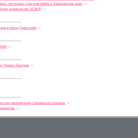
вать несколько участков БАМа в Хабаровском крае.
(0)
збучку руководству ЗСЖД?
(0)
езда в обход Транссиба
(0)
А!!!
(0)
т Урала к Балтике.
(0)
оссии увековечили у Казанского вокзала.
(0)
окомотив.
(0)