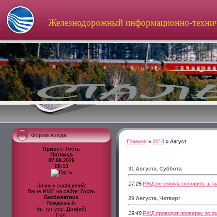
Железнодорожный информационно-технич
Форма входа
Главная
»
2013
»
Август
Привет: Гость
Пятница
07.08.2026
00:13
31 Августа, Суббота
17:25
РЖД не смогла оспорить штра
Личных сообщений:
Ваше ИМЯ на сайте:
Гость
Безбилетник
29 Августа, Четверг
Рожденный:
Вы тут уже:
Дня(ей)
19:40
РЖД проводит проверку по фа
Пол: