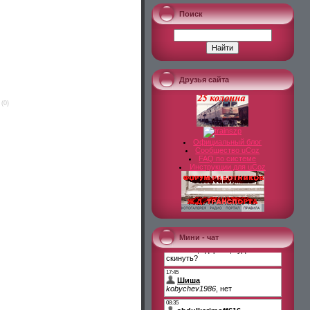
Поиск
Друзья сайта
(0)
Официальный блог
Сообщество uCoz
FAQ по системе
Инструкции для uCoz
Мини - чат