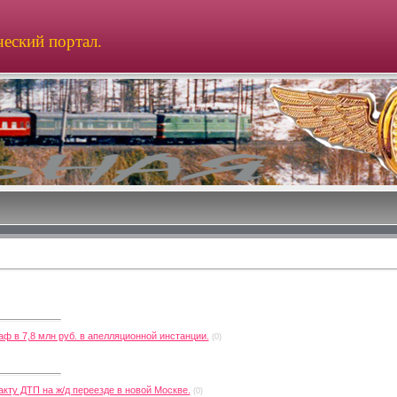
еский портал.
ф в 7,8 млн руб. в апелляционной инстанции.
(0)
кту ДТП на ж/д переезде в новой Москве.
(0)