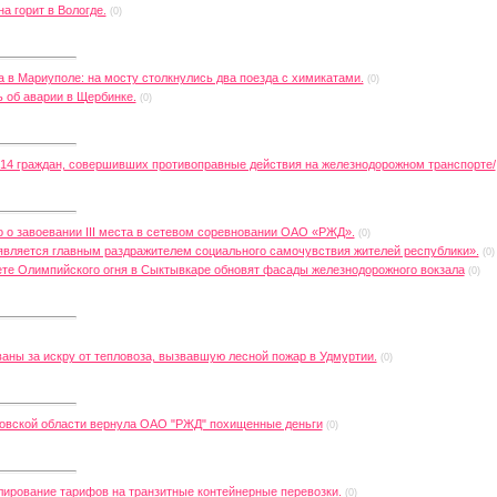
а горит в Вологде.
(0)
в Мариуполе: на мосту столкнулись два поезда с химикатами.
(0)
 об аварии в Щербинке.
(0)
 14 граждан, совершивших противоправные действия на железнодорожном транспорте/
 о завоевании III места в сетевом соревновании ОАО «РЖД».
(0)
вляется главным раздражителем социального самочувствия жителей республики».
(0)
ете Олимпийского огня в Сыктывкаре обновят фасады железнодорожного вокзала
(0)
ны за искру от тепловоза, вызвавшую лесной пожар в Удмуртии.
(0)
ровской области вернула ОАО "РЖД" похищенные деньги
(0)
лирование тарифов на транзитные контейнерные перевозки.
(0)