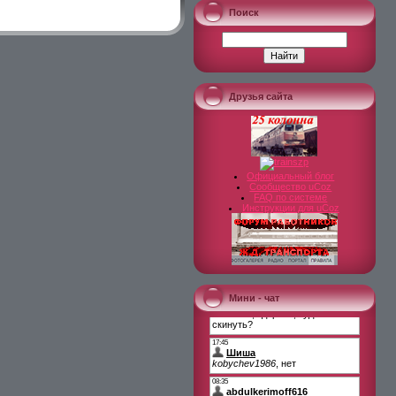
Поиск
Друзья сайта
Официальный блог
Сообщество uCoz
FAQ по системе
Инструкции для uCoz
Мини - чат