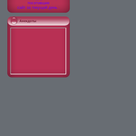
посетившие
сайт за текущий день :
Анекдоты