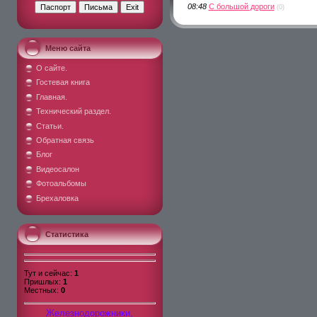
08:48
С большой дороги
(0)
Меню сайта
О сайте.
Гостевая книга
Главная.
Технический раздел.
Статьи.
Обратная связь
Блог
Видеосалон
Фотоальбомы
Брехаловка
Статистика
Тут и сейчас:
1
Пришлых:
1
Местных:
0
Железнодорожники,