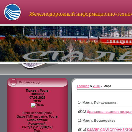
Железнодорожный информационно-технич
Форма входа
Главная
»
2016
»
Март
Привет: Гость
Пятница
07.08.2026
20:02
14 Марта, Понедельник
05:02
Два вагона товарного поезда
Личных сообщений:
Ваше ИМЯ на сайте:
Гость
Безбилетник
13 Марта, Воскресенье
Рожденный:
Вы тут уже:
Дня(ей)
08:49
КИЛЛЕР СДАЛ ОРГАНИЗАТО
Пол: