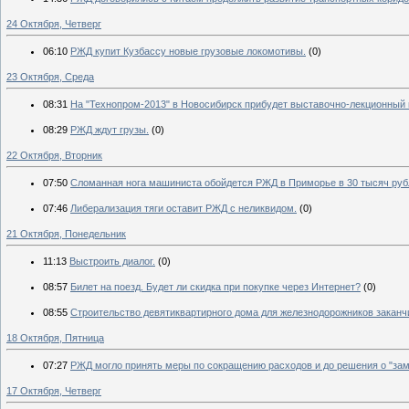
24 Октября, Четверг
06:10
РЖД купит Кузбассу новые грузовые локомотивы.
(0)
23 Октября, Среда
08:31
На "Технопром-2013" в Новосибирск прибудет выставочно-лекционный
08:29
РЖД ждут грузы.
(0)
22 Октября, Вторник
07:50
Сломанная нога машиниста обойдется РЖД в Приморье в 30 тысяч руб
07:46
Либерализация тяги оставит РЖД с неликвидом.
(0)
21 Октября, Понедельник
11:13
Выстроить диалог.
(0)
08:57
Билет на поезд. Будет ли скидка при покупке через Интернет?
(0)
08:55
Строительство девятиквартирного дома для железнодорожников заканчи
18 Октября, Пятница
07:27
РЖД могло принять меры по сокращению расходов и до решения о "зам
17 Октября, Четверг