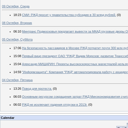
09 Октября, Среда
18:23
СМИ: РЖД просит у правительства субсидию в 30 млрд рублей.
(0)
08 Октября, Вторник
06:10
Минтранс Подмосковья предлагает вывести за МКАД грузовые дворы 
05 Октября, Суббота
17:06
На безопасность пассажиров в Москве РЖД потратит почти 300 млн ру
15:08
Первый вице-президент ОАО "РЖД" Вадим Морозов: развитие Транссиб
15:04
Александр МИШАРИН: Проекты высокоскоростных магистралей нельзя 
14:59
"Информзащита": Компания "РЖД" автоматизировала работу с инциден
04 Октября, Пятница
13:26
Повод для протеста.
(0)
06:03
Основным ресурсом сокращения затрат РЖД Минэкономразвития считае
06:02
РЖД не исключает падения отгрузки в 2013г.
(0)
Calendar