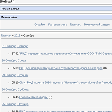
[
Мой сайт
]
Форма входа
Меню сайта
О сайте.
Гостевая книга
Главная.
Технический раздел.
Главная
»
2013
»
Октябрь
31 Октября, Четверг
17:42
"РЖД" передает на полное сервисное обслуживание ООО "ТМХ-Сервис"
30 Октября, Среда
05:09
РЖД решили принять участие в строительстве дорог в Эквадоре
(0)
29 Октября, Вторник
05:10
СМИ: РЖД может в 2014 г пустить "Ласточку" между Москвой и Петербу
26 Октября, Суббота
06:45
Сэкономить на людях.
(0)
25 Октября, Пятница
14:36
РЖД договорились с Китаем продолжить развитие транспортных коридо