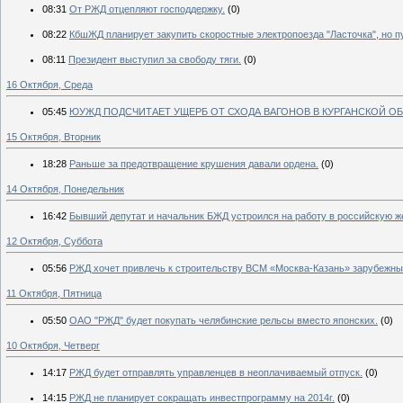
08:31
От РЖД отцепляют господдержку.
(0)
08:22
КбшЖД планирует закупить скоростные электропоезда "Ласточка", но пу
08:11
Президент выступил за свободу тяги.
(0)
16 Октября, Среда
05:45
ЮУЖД ПОДСЧИТАЕТ УЩЕРБ ОТ СХОДА ВАГОНОВ В КУРГАНСКОЙ ОБ
15 Октября, Вторник
18:28
Раньше за предотвращение крушения давали ордена.
(0)
14 Октября, Понедельник
16:42
Бывший депутат и начальник БЖД устроился на работу в российскую желез
12 Октября, Суббота
05:56
РЖД хочет привлечь к строительству ВСМ «Москва-Казань» зарубежны
11 Октября, Пятница
05:50
ОАО "РЖД" будет покупать челябинские рельсы вместо японских.
(0)
10 Октября, Четверг
14:17
РЖД будет отправлять управленцев в неоплачиваемый отпуск.
(0)
14:15
РЖД не планирует сокращать инвестпрограмму на 2014г.
(0)