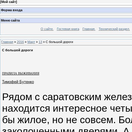
[
Мой сайт
]
Форма входа
Меню сайта
О сайте.
Гостевая книга
Главная.
Технический раздел.
Главная
»
2016
»
Март
»
13
» С большой дороги
С большой дороги
ПРАВИЛА ВЫЖИВАНИЯ
Тимофей Бутенко
Рядом с саратовским желе
находится интересное четы
бы жилое, но не совсем. Бо
заколоченными дверями. А 