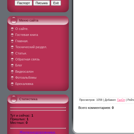
Меню сайта
О сайте.
Гостевая книга
Главная.
Технический раздел.
Статьи.
Обратная связь
Блог
Видеосалон
Фотоальбомы
Брехаловка
Статистика
Просмотров
: 1058 |
Добавил
:
ГанОл
|
Рейт
Всего комментариев
:
0
Тут и сейчас:
1
Пришлых:
1
Местных:
0
Железнодорожники,