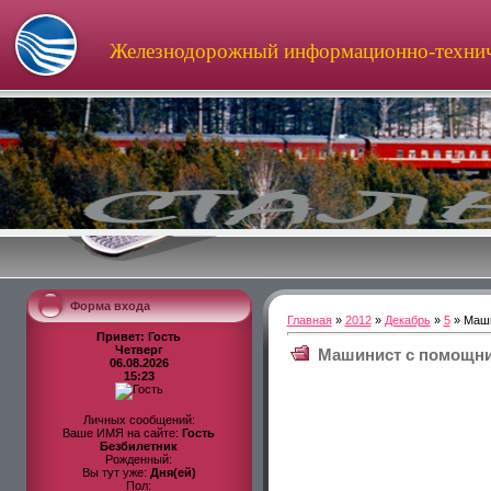
Железнодорожный информационно-технич
Форма входа
Главная
»
2012
»
Декабрь
»
5
» Маши
Привет: Гость
Четверг
Машинист с помощник
06.08.2026
15:23
Личных сообщений:
Ваше ИМЯ на сайте:
Гость
Безбилетник
Рожденный:
Вы тут уже:
Дня(ей)
Пол: