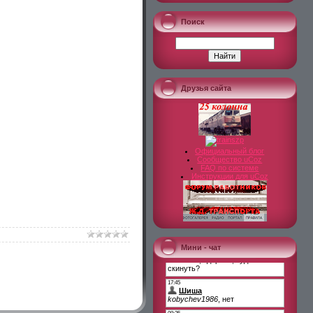
Поиск
Друзья сайта
Официальный блог
Сообщество uCoz
FAQ по системе
Инструкции для uCoz
Мини - чат