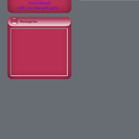
посетившие
сайт за текущий день :
Анекдоты