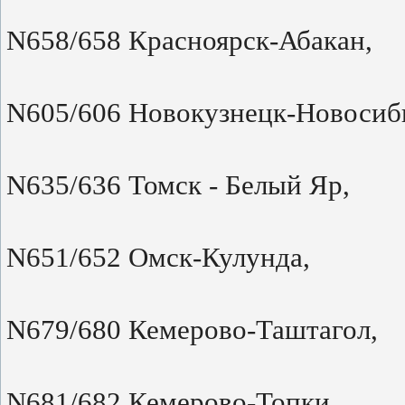
N658/658 Красноярск-Абакан,
N605/606 Новокузнецк-Новосиб
N635/636 Томск - Белый Яр,
N651/652 Омск-Кулунда,
N679/680 Кемерово-Таштагол,
N681/682 Кемерово-Топки,