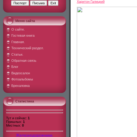
Харитон Галицкий
Меню сайта
О сайте.
Гостевая книга
Главная.
Технический раздел.
Статьи.
Обратная связь
Блог
Видеосалон
Фотоальбомы
Брехаловка
Статистика
Тут и сейчас:
1
Пришлых:
1
Местных:
0
Железнодорожники,