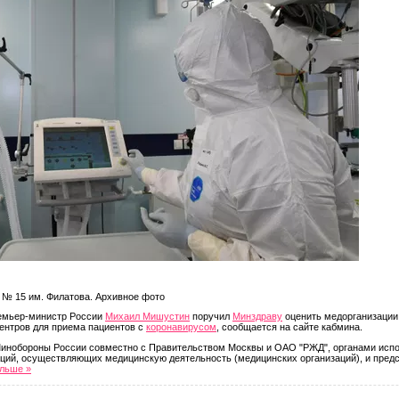
№ 15 им. Филатова. Архивное фото
мьер-министр России
Михаил Мишустин
поручил
Минздраву
оценить медорганизации
нтров для приема пациентов с
коронавирусом
, сообщается на сайте кабмина.
инобороны России совместно с Правительством Москвы и ОАО "РЖД", органами испо
ций, осуществляющих медицинскую деятельность (медицинских организаций), и пред
альше »