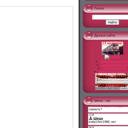
Поиск
Друзья сайта
Официальный бло
Сообщество uCoz
FAQ по системе
Инструкции для uC
Мини - чат