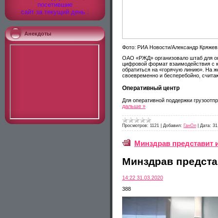
посетившие
сайт за текущий день :
Анекдоты
Фото: РИА Новости/Александр Кряжев
ОАО «РЖД» организовало штаб для оп
цифровой формат взаимодействия с к
обратиться на «горячую линию». На ж
своевременно и бесперебойно, счита
Оперативный центр
Для оперативной поддержки грузоотп
дальше »
Просмотров:
1121
|
Добавил:
ГанОл
|
Дата:
31
Минздрав представит 
Минздрав предста
14:22 31.03.2020
388