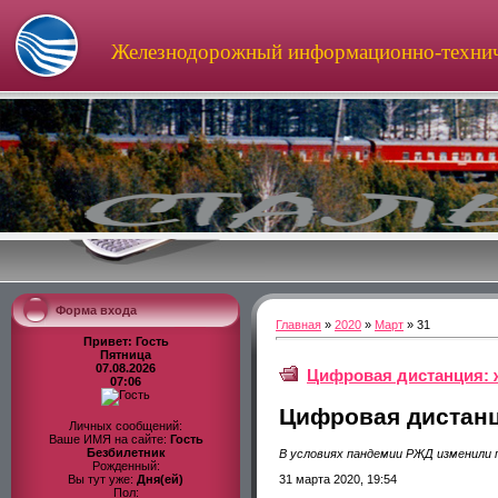
Железнодорожный информационно-технич
Форма входа
Главная
»
2020
»
Март
»
31
Привет: Гость
Пятница
07.08.2026
Цифровая дистанция: 
07:06
Цифровая дистанц
Личных сообщений:
Ваше ИМЯ на сайте:
Гость
Безбилетник
В условиях пандемии РЖД изменили 
Рожденный:
31 марта 2020, 19:54
Вы тут уже:
Дня(ей)
Пол: