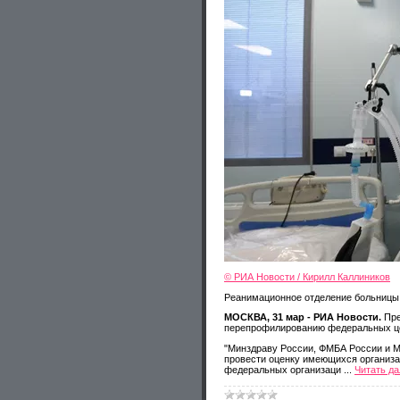
© РИА Новости / Кирилл Каллиников
Реанимационное отделение больницы 
МОСКВА, 31 мар - РИА Новости.
Пре
перепрофилированию федеральных це
"Минздраву России, ФМБА России и М
провести оценку имеющихся организа
федеральных организаци
...
Читать д