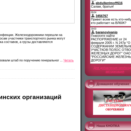
инфекции. Железнодорожники перешли на
осам участники транспортного рынка могут
ка составов, а грузы доставляются
изовали штаб по поручению генеральног
...
Читать
Для добавления необхо
авторизация
Домашнее обучение
инских организаций
Наша КНОПКА